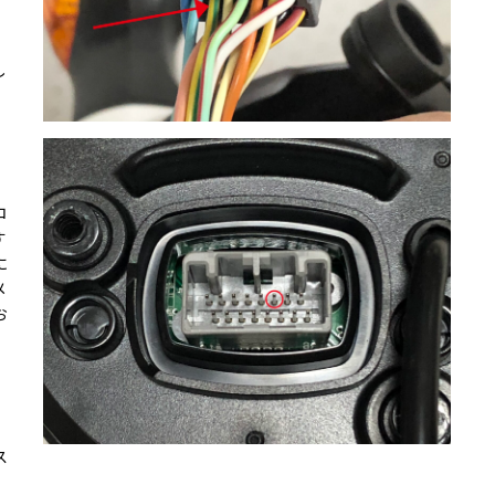
し
コ
す
に
メ
お
ス