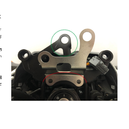
く
す
方
市
い
場
セ