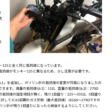
イ
続
る
キー125と全く同じ抵抗値になっています。
抵抗値がモンキー125と異なるため、少し注意が必要です。
定項目6.1」を追加し、ガソリン計の抵抗値の変更が可能になりましたの
。満量の抵抗値 [6.1]：11Ω、空量の抵抗値 [6.2]：270Ω
ン計の抵抗値の設定項目が無く、残り1目盛り：225～331Ω、0目盛り
対してJC61前期のガス欠側（最大抵抗値）は266～274Ωですの
リン計が残り1目盛りになったら給油するようにしてください。