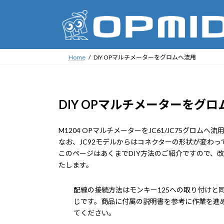
コ
ナ
ン
ビ
テ
ゲ
ン
ー
ツ
シ
Home
DIY OPマルチメーターをグロムへ流用
へ
ョ
ス
ン
キ
に
DIY OPマルチメーターをグロム
ッ
移
プ
動
M1204 OPマルチメーターをJC61/JC75グロム
なお、JC92モデルからはコネクターの形状が変わ
このページはあくまでDIY方法のご紹介ですので、
たします。
配線の接続方法はモンキー125への取り付けと
じです。商品に付属の説明書を参考に作業を進
てください。