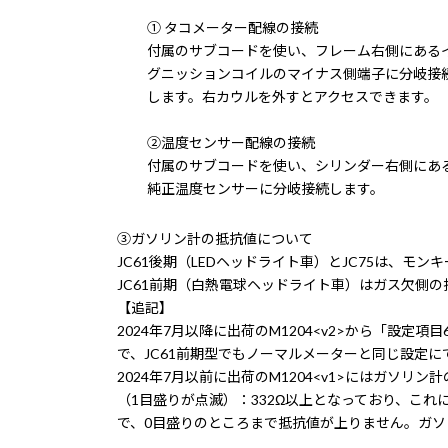
① タコメーター配線の接続
付属のサブコードを使い、フレーム右側にある
グニッションコイルのマイナス側端子に分岐接
します。右カウルを外すとアクセスできます。
②温度センサー配線の接続
付属のサブコードを使い、シリンダー右側にあ
純正温度センサーに分岐接続します。
③ガソリン計の抵抗値について
JC61後期（LEDヘッドライト車）とJC75は、モン
JC61前期（白熱電球ヘッドライト車）はガス欠側の
【追記】
2024年7月以降に出荷のM1204<v2>から「設
で、JC61前期型でもノーマルメーターと同じ設定にできます
2024年7月以前に出荷のM1204<v1>にはガソリ
（1目盛りが点滅）：332Ω以上となっており、これに
で、0目盛りのところまで抵抗値が上りません。ガソ