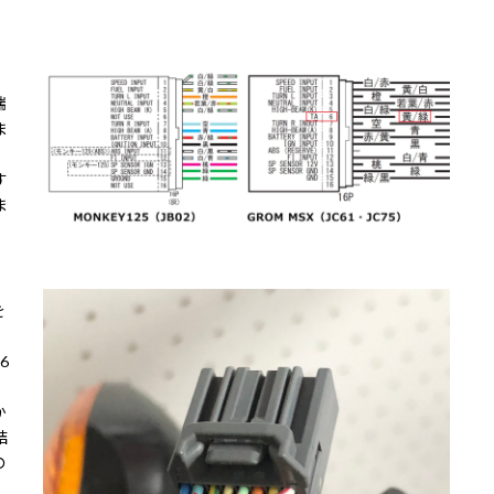
端
ま
す
ま
を
6
か
結
の