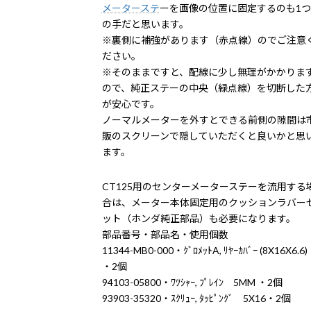
メーターステ
ーを画像の位置に固定するのも1つ
の手だと思います。
※裏側に補強があります（赤点線）のでご注意
ださい。
※そのままですと、配線に少し無理がかかりま
ので、純正ステーの中央（緑点線）を切断した
が安心です。
ノーマルメーターを外すとできる前側の隙間は
販のスクリーンで隠していただくと良いかと思
ます。
CT125用のセンターメーターステーを流用する
合は、メーター本体固定用のクッションラバー
ット（ホンダ純正部品）も必要になります。
部品番号・部品名・使用個数
11344-MB0-000・ｸﾞﾛﾒｯﾄA, ﾘﾔｰｶﾊﾞｰ (8X16X6.6)
・2個
94103-05800・ﾜﾂｼｬｰ, ﾌﾟﾚｲﾝ 5MM ・2個
93903-35320・ｽｸﾘｭｰ, ﾀｯﾋﾟﾝｸﾞ 5X16・2個