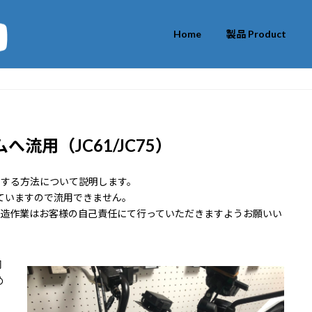
Home
製品 Product
へ流用（JC61/JC75）
へ流用する方法について説明します。
っていますので流用できません。
改造作業はお客様の自己責任にて行っていただきますようお願いい
同
め