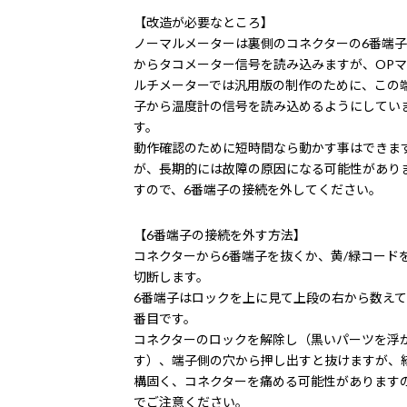
【改造が必要なところ】
ノーマルメーターは裏側のコネクターの6番端子
からタコメーター信号を読み込みますが、OPマ
ルチメーターでは汎用版の制作のために、この
子から温度計の信号を読み込めるようにしてい
す。
動作確認のために短時間なら動かす事はできま
が、長期的には故障の原因になる可能性があり
すので、6番端子の接続を外してください。
【6番端子の接続を外す方法】
コネクターから6番端子を抜くか、黄/緑コード
切断します。
6番端子はロックを上に見て上段の右から数えて
番目です。
コネクターのロックを解除し（黒いパーツを浮
す）、端子側の穴から押し出すと抜けますが、
構固く、コネクターを痛める可能性があります
でご注意ください。