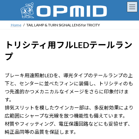
コ
ナ
ン
ビ
テ
ゲ
ン
ー
Home
TAIL LAMP & TURN SIGNAL LENS for TRICITY
ツ
シ
へ
ョ
トリシティ用フルLEDテールラン
ス
ン
キ
に
プ
ッ
移
プ
動
ブレーキ用遠照射LEDを、導光タイプのテールランプの上
下と、センターに並べたフィンに装備し、トリシティのも
つ先進的かつメカニカルなイメージをさらに印象付けま
す。
排気スリットを模したウインカー部は、多反射効果により
広範囲にシャープな光線を放つ機能性も備えています。
材質やフィッティング、電圧保護回路などにも妥協せず、
純正品同等の品質を保証します。